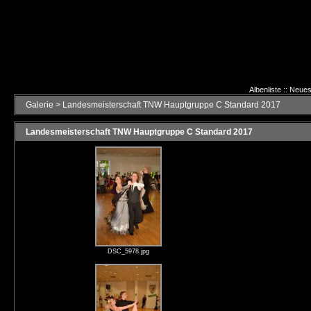
Albenliste
::
Neues
Galerie
>
Landesmeisterschaft TNW Hauptgruppe C Standard 2017
Landesmeisterschaft TNW Hauptgruppe C Standard 2017
DSC_5978.jpg