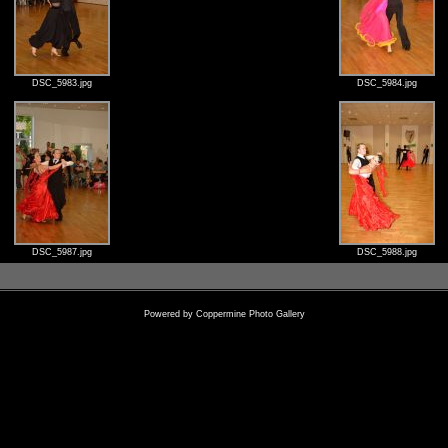
DSC_5983.jpg
DSC_5984.jpg
DSC_5987.jpg
DSC_5988.jpg
Powered by
Coppermine Photo Gallery