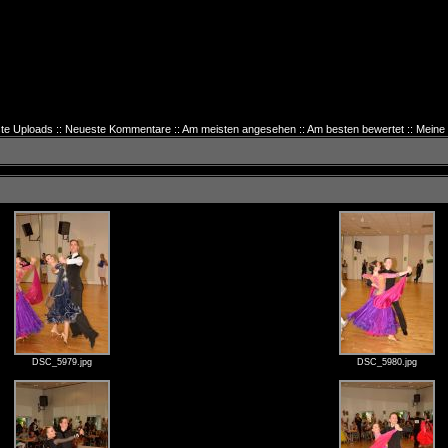
te Uploads
::
Neueste Kommentare
::
Am meisten angesehen
::
Am besten bewertet
::
Meine 
DSC_5979.jpg
DSC_5980.jpg