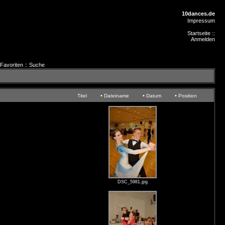
10dances.de
Impressum
Startseite
::
Anmelden
Favoriten
::
Suche
•
•
•
Titel
Dateiname
Datum
Position
DSC_5981.jpg