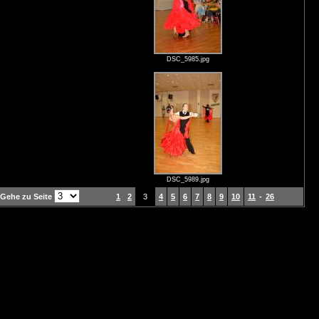
DSC_5985.jpg
DSC_5989.jpg
Gehe zu Seite
1
2
3
4
5
6
7
8
9
10
11
-
26