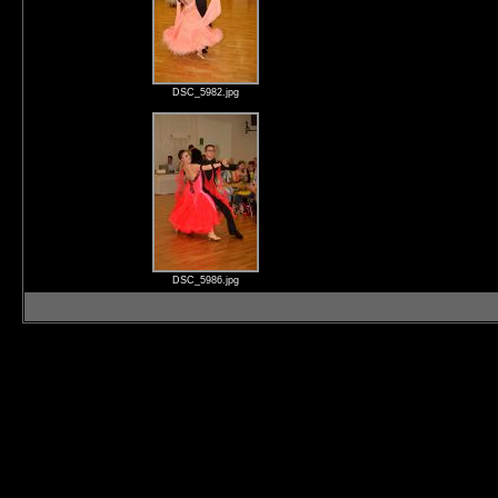
DSC_5982.jpg
DSC_5986.jpg
308 Dateien auf 26 Seite(n)