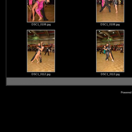
DSC1_0106.jpg
DSC1_0108.jpg
DSC1_0112.jpg
DSC1_0113.jpg
421 Dateien auf 36 Seite(n)
Powered