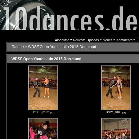
Albenliste
::
Neueste Uploads
::
Neueste Kommentare
::
Galerie
>
WDSF Open Youth Latin 2015 Dortmund
WDSF Open Youth Latin 2015 Dortmund
DSC1_0102.jpg
DSC1_0103.jpg