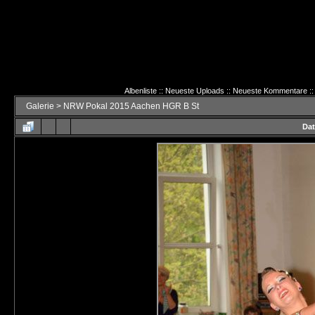
Albenliste
::
Neueste Uploads
::
Neueste Kommentare
::
Galerie
>
NRW Pokal 2015 Aachen HGR B St
Dat