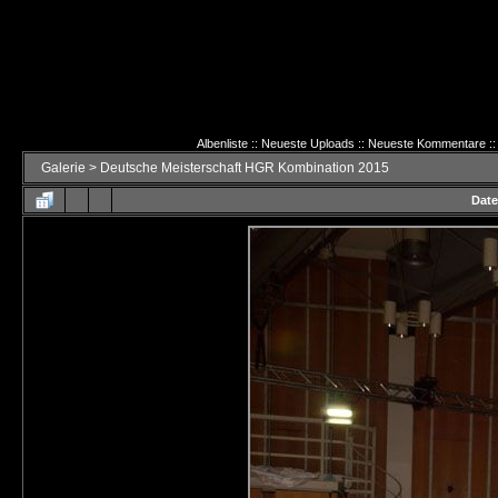
Albenliste
::
Neueste Uploads
::
Neueste Kommentare
::
Galerie
>
Deutsche Meisterschaft HGR Kombination 2015
Date